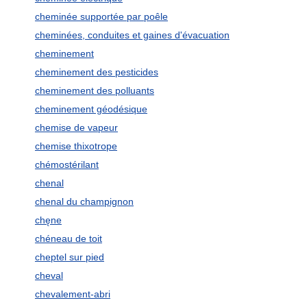
cheminée supportée par poêle
cheminées, conduites et gaines d'évacuation
cheminement
cheminement des pesticides
cheminement des polluants
cheminement géodésique
chemise de vapeur
chemise thixotrope
chémostérilant
chenal
chenal du champignon
chęne
chéneau de toit
cheptel sur pied
cheval
chevalement-abri