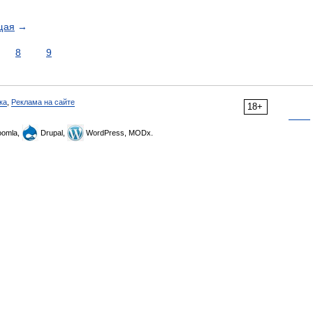
щая
→
8
9
ка
,
Реклама на сайте
18+
omla,
Drupal,
WordPress, MODx.