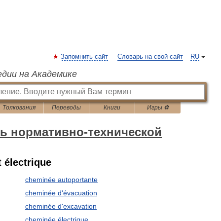
Запомнить сайт
Словарь на свой сайт
RU
едии на Академике
Толкования
Переводы
Книги
Игры ⚽
рь нормативно-технической
t électrique
cheminée autoportante
cheminée d'évacuation
cheminée d'excavation
cheminée électrique