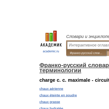
Словари и энциклоп
academic.ru
Франко-русский словарь нормативно-технической терминологии
Франко-русский слова
терминологии
charge с. с. maximale - circui
chaux aérienne
chaux éteinte en poudre
chaux grasse
chaux hydratée