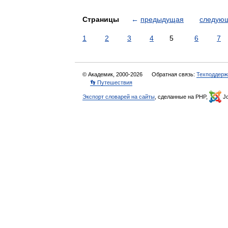
Страницы
←
предыдущая
следую
1
2
3
4
5
6
7
© Академик, 2000-2026
Обратная связь:
Техподдерж
👣 Путешествия
Экспорт словарей на сайты
, сделанные на PHP,
Jo